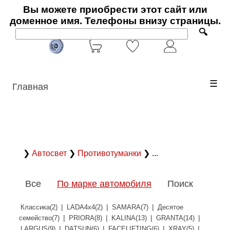
Вы можете приобрести этот сайт или
доменное имя. Телефоны внизу страницы.
🔍
☰
Главная
❯
Автосвет
❯
Противотуманки
❯ ...
Все
По марке автомобиля
Поиск
|
|
|
Классика(2)
LADA4x4(2)
SAMARA(7)
Десятое
|
|
|
|
семейство(7)
PRIORA(8)
KALINA(13)
GRANTA(14)
|
|
|
|
LARGUS(9)
DATSUN(6)
FACELIFTING(6)
XRAY(5)